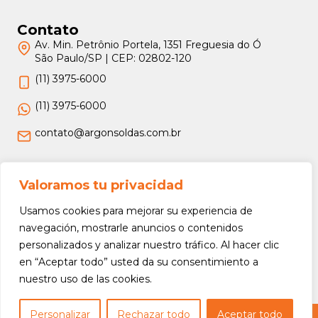
Contato
Av. Min. Petrônio Portela, 1351 Freguesia do Ó
São Paulo/SP | CEP: 02802-120
(11) 3975-6000
(11) 3975-6000
contato@argonsoldas.com.br
Jurídico
Valoramos tu privacidad
Termos e Condições
Usamos cookies para mejorar su experiencia de
Política de Privacidade
navegación, mostrarle anuncios o contenidos
personalizados y analizar nuestro tráfico. Al hacer clic
Política de Devolução e Reembolso
en “Aceptar todo” usted da su consentimiento a
nuestro uso de las cookies.
Personalizar
Rechazar todo
Aceptar todo
Copyright © 2026 Argon Soldas (Lei 9610 de 19/02/1998) - Todos os direitos