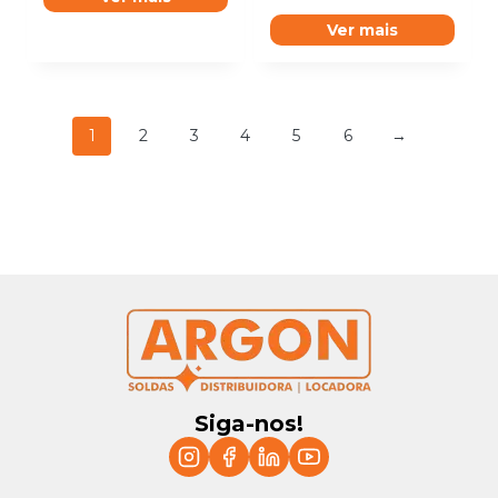
Ver mais
1
2
3
4
5
6
→
Siga-nos!