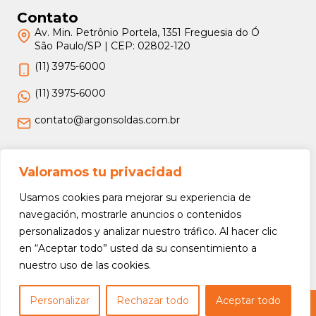
Contato
Av. Min. Petrônio Portela, 1351 Freguesia do Ó
São Paulo/SP | CEP: 02802-120
(11) 3975-6000
(11) 3975-6000
contato@argonsoldas.com.br
Jurídico
Valoramos tu privacidad
Termos e Condições
Usamos cookies para mejorar su experiencia de
Política de Privacidade
navegación, mostrarle anuncios o contenidos
personalizados y analizar nuestro tráfico. Al hacer clic
Política de Devolução e Reembolso
en “Aceptar todo” usted da su consentimiento a
nuestro uso de las cookies.
Personalizar
Rechazar todo
Aceptar todo
Copyright © 2026 Argon Soldas (Lei 9610 de 19/02/1998) - Todos os direitos