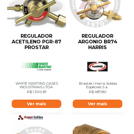
REGULADOR
REGULADOR
ACETILENO PGR-87
ARGONIO BR74
PROSTAR
HARRIS
WHITE MARTINS GASES
Brastak | Harris Soldas
INDUSTRIAIS LTDA
Especiais S.a.
R$
1.300,81
R$
487,80
Ver mais
Ver mais