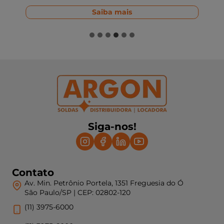
Q
Saiba mais
u
a
i
s
d
i
s
c
o
s
s
ã
o
Siga-nos!
m
a
i
s
Contato
a
d
Av. Min. Petrônio Portela, 1351 Freguesia do Ó
e
São Paulo/SP | CEP: 02802-120
q
(11) 3975-6000
u
a