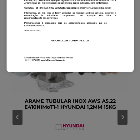
ARAME TUBULAR INOX AWS A5.22
E410NiMoT1-1 HYUNDAI 1,2MM 15KG