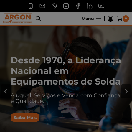
Pular
para
o
Menu
0
Conteúdo
Desde 1970, a Liderança
Nacional em
Equipamentos de Solda
Aluguel, Serviços e Venda com Confiança
e Qualidade.
Saiba Mais