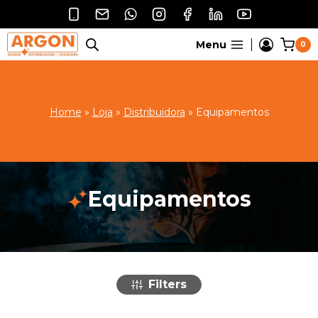
Pular
para
o
Menu
0
Conteúdo
Home
»
Loja
»
Distribuidora
»
Equipamentos
Equipamentos
Filters