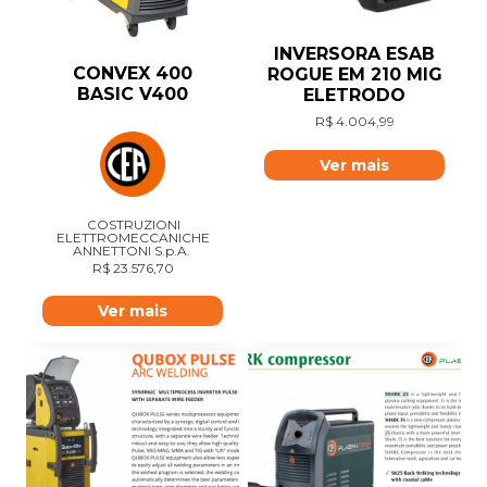
INVERSORA ESAB
CONVEX 400
ROGUE EM 210 MIG
BASIC V400
ELETRODO
R$
4.004,99
Ver mais
COSTRUZIONI
ELETTROMECCANICHE
ANNETTONI S.p.A.
R$
23.576,70
Ver mais