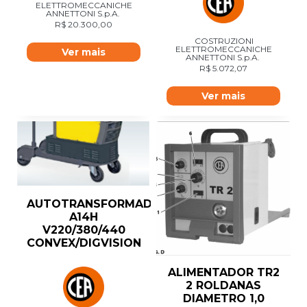
ELETTROMECCANICHE
ANNETTONI S.p.A.
R$
20.300,00
COSTRUZIONI
ELETTROMECCANICHE
Ver mais
ANNETTONI S.p.A.
R$
5.072,07
Ver mais
AUTOTRANSFORMADOR
A14H
V220/380/440
CONVEX/DIGVISION
ALIMENTADOR TR2
2 ROLDANAS
DIAMETRO 1,0