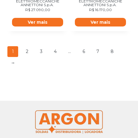
ELETTROMECCANICHE
ELETTROMECCANICHE
ANNETTONI S.p.A.
ANNETTONI S.p.A.
R$
27.090,00
R$
16.170,00
Ver mais
Ver mais
1
2
3
4
…
6
7
8
→