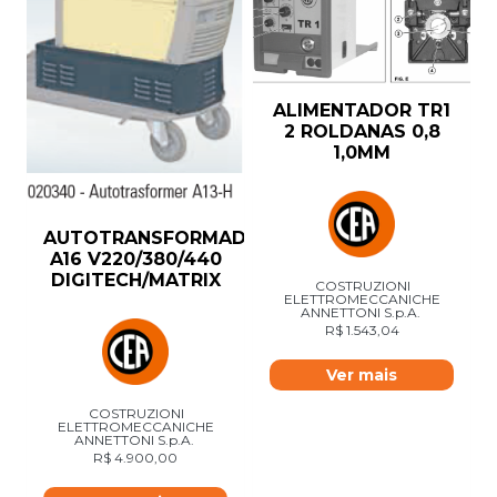
ALIMENTADOR TR1
2 ROLDANAS 0,8
1,0MM
AUTOTRANSFORMADOR
A16 V220/380/440
DIGITECH/MATRIX
COSTRUZIONI
ELETTROMECCANICHE
ANNETTONI S.p.A.
R$
1.543,04
Ver mais
COSTRUZIONI
ELETTROMECCANICHE
ANNETTONI S.p.A.
R$
4.900,00