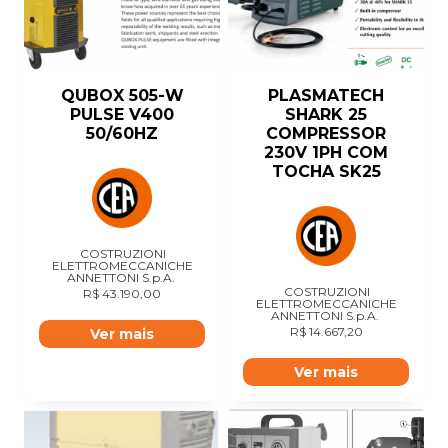
QUBOX 505-W
PLASMATECH
PULSE V400
SHARK 25
50/60HZ
COMPRESSOR
230V 1PH COM
TOCHA SK25
COSTRUZIONI
ELETTROMECCANICHE
ANNETTONI S.p.A.
COSTRUZIONI
R$
43.190,00
ELETTROMECCANICHE
ANNETTONI S.p.A.
R$
14.667,20
Ver mais
Ver mais