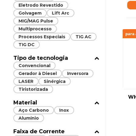
Eletrodo Revestido
Goivagem
Lift Arc
MIG/MAG Pulse
Multiprocesso
para 
Processos Especiais
TIG AC
TIG DC
Tipo de tecnologia
Convencional
Gerador à Diesel
Inversora
LASER
Sinérgica
Tiristorizada
WH
Material
Aço Carbono
Inox
Alumínio
Faixa de Corrente