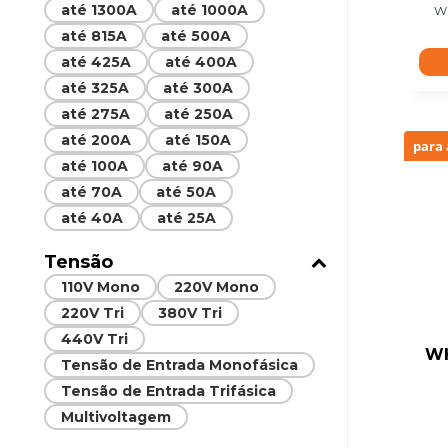
até 1300A
até 1000A
W
até 815A
até 500A
até 425A
até 400A
até 325A
até 300A
até 275A
até 250A
até 200A
até 150A
para 
até 100A
até 90A
até 70A
até 50A
até 40A
até 25A
Tensão
110V Mono
220V Mono
220V Tri
380V Tri
440V Tri
WH
Tensão de Entrada Monofásica
Tensão de Entrada Trifásica
Multivoltagem