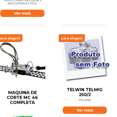
WHITE MARTINS GASES
INDUSTRIAIS LTDA
Ver mais
para aluguel
para aluguel
TELWIN TELMIG
MAQUINA DE
250/2
CORTE MC 46
TELWIN
COMPLETA
Ver mais