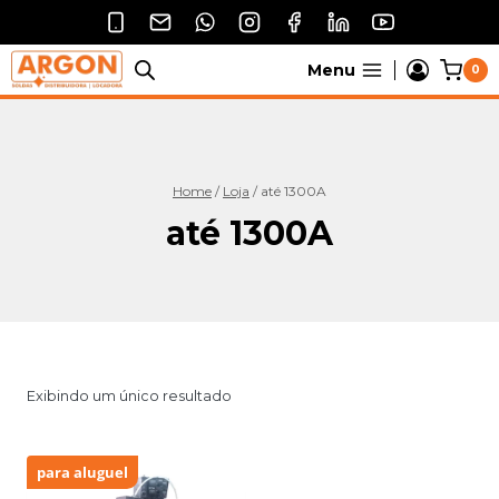
Pular
para
o
Menu
0
Conteúdo
Home
/
Loja
/
até 1300A
até 1300A
Exibindo um único resultado
para aluguel