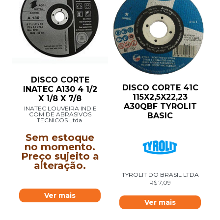
DISCO CORTE
DISCO CORTE 41C
INATEC A130 4 1/2
115X2,5X22,23
X 1/8 X 7/8
A30QBF TYROLIT
INATEC LOUVEIRA IND E
COM DE ABRASIVOS
BASIC
TECNICOS Ltda
Sem estoque
no momento.
Preço sujeito a
alteração.
TYROLIT DO BRASIL LTDA
R$
7,09
Ver mais
Ver mais