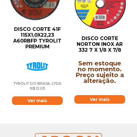
DISCO CORTE 41F
115X1,0X22,23
DISCO CORTE
A60RBFP TYROLIT
NORTON INOX AR
PREMIUM
332 7 X 1/8 X 7/8
Sem estoque
no momento.
Preço sujeito a
alteração.
TYROLIT DO BRASIL LTDA
R$
12,03
Ver mais
Ver mais