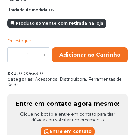
Unidade de medida:
UN
🚚 Produto somente com retirada na loja
Em estoque
ANTI
Adicionar ao Carrinho
RESPINGO
COM
SILICONE
WELD
SKU:
010088310
CUT
Categorias:
Acessorios
,
Distribuidora
,
Ferramentas de
quantidade
Solda
Entre em contato agora mesmo!
Clique no botão e entre em contato para tirar
dúvidas ou solicitar um orçamento
Entre em contato