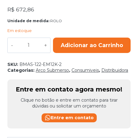
R$
672,86
Unidade de medida:
ROLO
Em estoque
ARAME
Adicionar ao Carrinho
ARCO
SUBMERSO
AWS
5.17
SKU:
BMAS-122-EM12K-2
ASME
Categorias:
Arco Submerso
,
Consumiveis
,
Distribuidora
SFA5.17
EM12K
2,38MM
Entre em contato agora mesmo!
BELGO
30KG
Clique no botão e entre em contato para tirar
quantidade
dúvidas ou solicitar um orçamento
Entre em contato