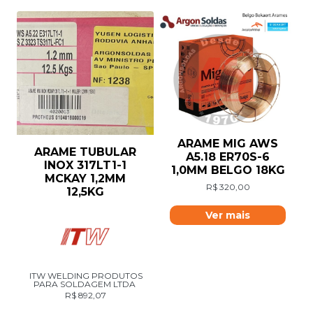
ARAME MIG AWS
ARAME TUBULAR
A5.18 ER70S-6
INOX 317LT1-1
1,0MM BELGO 18KG
MCKAY 1,2MM
R$
320,00
12,5KG
Ver mais
ITW WELDING PRODUTOS
PARA SOLDAGEM LTDA
R$
892,07