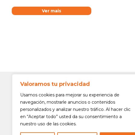
Ver mais
Valoramos tu privacidad
Contato
Av. Min. 
Usamos cookies para mejorar su experiencia de
Freguesi
navegación, mostrarle anuncios o contenidos
São Paul
personalizados y analizar nuestro tráfico. Al hacer clic
Siga-nos!
(11) 3975
en “Aceptar todo” usted da su consentimiento a
nuestro uso de las cookies.
(11) 3975