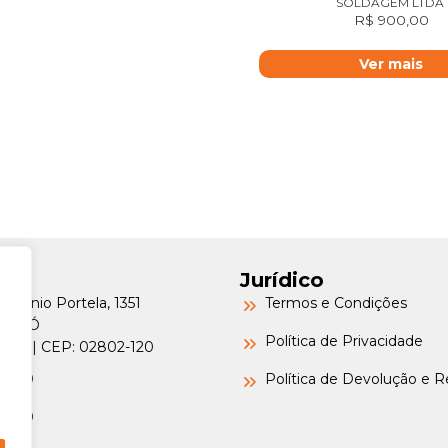
SOLDAGEM LTDA
R$
900,00
Ver mais
Jurídico
Petrônio Portela, 1351
Termos e Condições
a do Ó
Política de Privacidade
o/SP | CEP: 02802-120
-6000
Política de Devolução e 
-6000