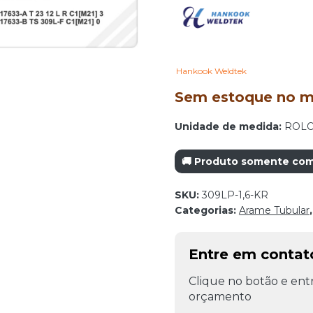
Hankook Weldtek
Sem estoque no mo
Unidade de medida:
ROL
🚚 Produto somente com 
SKU:
309LP-1,6-KR
Categorias:
Arame Tubular
Entre em conta
Clique no botão e entr
orçamento