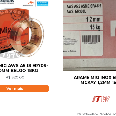
IG AWS A5.18 ER70S-
,0MM BELGO 18KG
R$
320,00
ARAME MIG INOX E
MCKAY 1,2MM 1
Ver mais
ITW WELDING PRODUTO