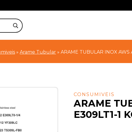
miveis
»
Arame Tubular
»
ARAME TUBULAR INOX AWS A5
CONSUMIVEIS
ARAME TUB
E309LT1-1 