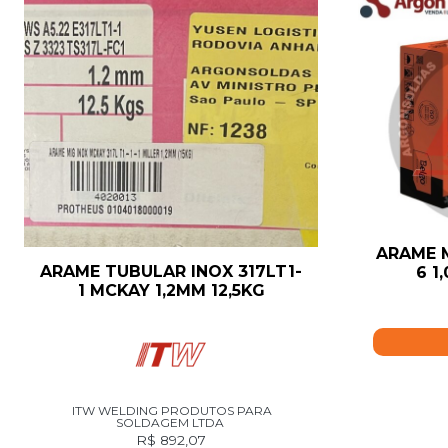
ARAME M
ARAME TUBULAR INOX 317LT1-
6 1
1 MCKAY 1,2MM 12,5KG
ITW WELDING PRODUTOS PARA
SOLDAGEM LTDA
R$
892,07