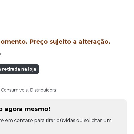
mento. Preço sujeito a alteração.
O
retirada na loja
,
Consumiveis
,
Distribuidora
to agora mesmo!
e em contato para tirar dúvidas ou solicitar um