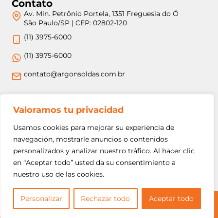
Contato
Av. Min. Petrônio Portela, 1351 Freguesia do Ó
São Paulo/SP | CEP: 02802-120
(11) 3975-6000
(11) 3975-6000
contato@argonsoldas.com.br
Jurídico
Valoramos tu privacidad
Termos e Condições
Usamos cookies para mejorar su experiencia de
Política de Privacidade
navegación, mostrarle anuncios o contenidos
personalizados y analizar nuestro tráfico. Al hacer clic
Política de Devolução e Reembolso
en “Aceptar todo” usted da su consentimiento a
nuestro uso de las cookies.
Personalizar
Rechazar todo
Aceptar todo
Copyright © 2026 Argon Soldas (Lei 9610 de 19/02/1998) - Todos os direitos
reservados.