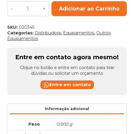
AUTOTRANSFORMADOR
Adicionar ao Carrinho
A14H
V220/380/440
CONVEX/DIGVISION
quantidade
SKU:
020345
Categorias:
Distribuidora
,
Equipamentos
,
Outros
Equipamentos
Entre em contato agora mesmo!
Clique no botão e entre em contato para tirar
dúvidas ou solicitar um orçamento
Entre em contato
Informação adicional
Peso
0,000 g