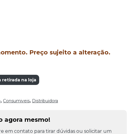
mento. Preço sujeito a alteração.
retirada na loja
o
,
Consumiveis
,
Distribuidora
to agora mesmo!
e em contato para tirar dúvidas ou solicitar um