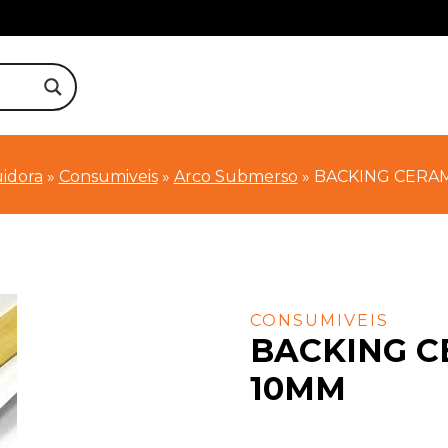
uidora
»
Consumiveis
»
Arco Submerso
»
BACKING CERA
CONSUMIVEIS
BACKING 
10MM