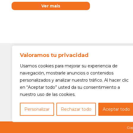
Ver mais
Valoramos tu privacidad
Contato
Av. Min. 
Usamos cookies para mejorar su experiencia de
Freguesi
navegación, mostrarle anuncios o contenidos
São Paul
personalizados y analizar nuestro tráfico. Al hacer clic
Siga-nos!
(11) 3975
en “Aceptar todo” usted da su consentimiento a
nuestro uso de las cookies.
(11) 3975
contato@
Personalizar
Rechazar todo
Aceptar todo
Cop