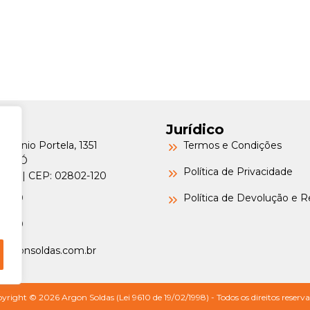
Jurídico
Petrônio Portela, 1351
Termos e Condições
a do Ó
Política de Privacidade
o/SP | CEP: 02802-120
-6000
Política de Devolução e 
-6000
argonsoldas.com.br
yright © 2026 Argon Soldas (Lei 9610 de 19/02/1998) - Todos os direitos reserva