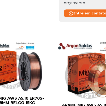
orçamento
Entre em contat
IG AWS A5.18 ER70S-
,8MM BELGO 15KG
ARAME MIG AWS A5.1