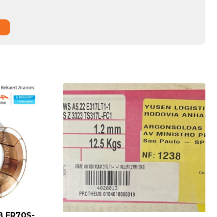
o
8 ER70S-