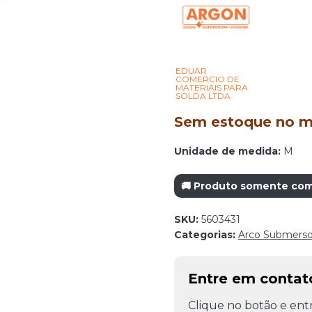
EDUAR
COMERCIO DE
MATERIAIS PARA
SOLDA LTDA
Sem estoque no mo
Unidade de medida:
M
🚚 Produto somente com 
SKU:
5603431
Categorias:
Arco Submers
Entre em conta
Clique no botão e entr