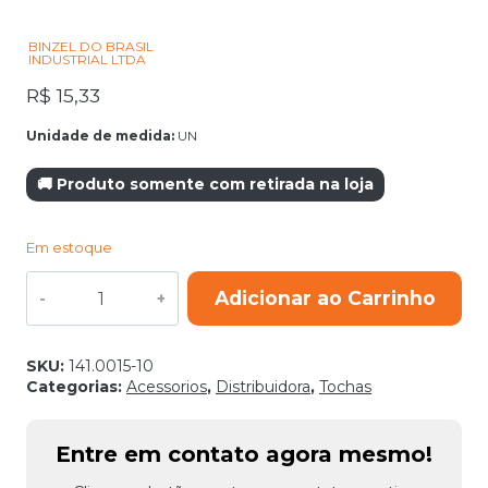
BINZEL DO BRASIL
INDUSTRIAL LTDA
R$
15,33
Unidade de medida:
UN
🚚 Produto somente com retirada na loja
Em estoque
BICO
Adicionar ao Carrinho
CONTATO
M8
E-
CU
SKU:
141.0015-10
1,2MM
Categorias:
Acessorios
,
Distribuidora
,
Tochas
D10X30MM
AL
quantidade
Entre em contato agora mesmo!