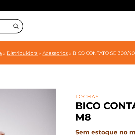
a
»
Distribuidora
»
Acessorios
»
BICO CONTATO SB 300/40
TOCHAS
BICO CONTA
M8
Sem estoque no mo