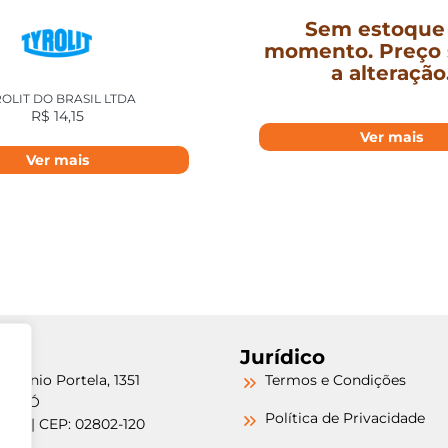
Sem estoque
momento. Preço 
a alteração
OLIT DO BRASIL LTDA
R$
14,15
Ver mais
Ver mais
Jurídico
etrônio Portela, 1351
Termos e Condições
a do Ó
Política de Privacidade
/SP | CEP: 02802-120