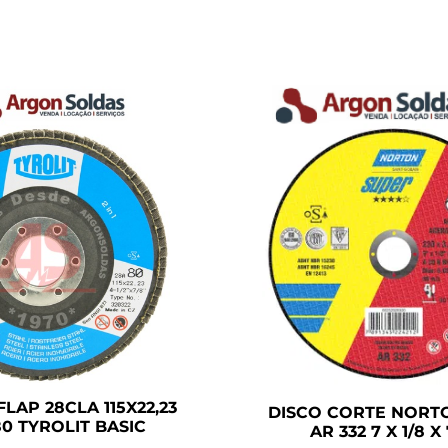
FLAP 28CLA 115X22,23
DISCO CORTE NORT
0 TYROLIT BASIC
AR 332 7 X 1/8 X 