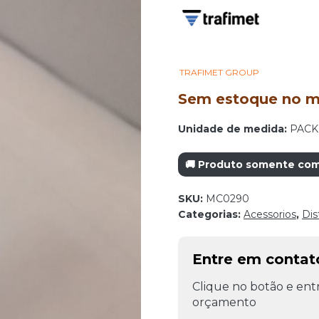
TRAFIMET GROUP
Sem estoque no mo
Unidade de medida:
PACK
🚚 Produto somente com 
SKU:
MC0290
Categorias:
Acessorios
,
Dis
Entre em conta
Clique no botão e entr
orçamento