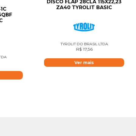
DISCO FLAP 28CLA 115X22,23
ZA40 TYROLIT BASIC
1C
46QBF
C
TYROLIT DO BRASIL LTDA
R$
17,56
LTDA
Ver mais