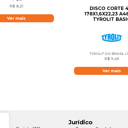
R$
8,21
DISCO CORTE 4
178X1,6X22,23 A
Ver mais
TYROLIT BASI
TYROLIT DO BRASIL 
R$
9,45
Ver mais
Jurídico