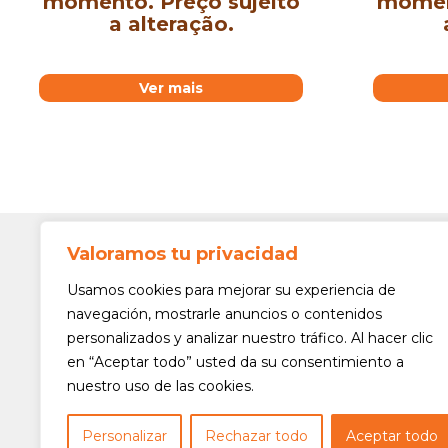
momento. Preço sujeito
moment
a alteração.
Ver mais
Valoramos tu privacidad
Contato
Av. Min. 
Usamos cookies para mejorar su experiencia de
Freguesi
navegación, mostrarle anuncios o contenidos
São Paul
personalizados y analizar nuestro tráfico. Al hacer clic
Siga-nos!
(11) 3975
en “Aceptar todo” usted da su consentimiento a
nuestro uso de las cookies.
(11) 3975
contato@
Personalizar
Rechazar todo
Aceptar todo