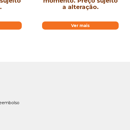
sujeito
momento. Preço sujeito
.
a alteração.
Ver mais
Reembolso