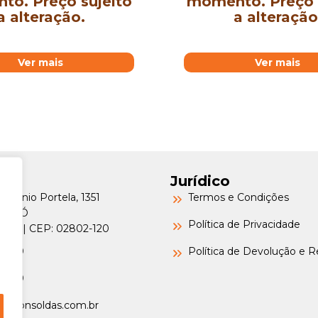
o. Preço sujeito
momento. Preço 
a alteração.
a alteração
Ver mais
Ver mais
Jurídico
Petrônio Portela, 1351
Termos e Condições
a do Ó
Política de Privacidade
o/SP | CEP: 02802-120
-6000
Política de Devolução e 
-6000
argonsoldas.com.br