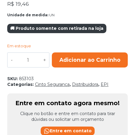
R$
19,46
Unidade de medida:
UN
🚚 Produto somente com retirada na loja
Em estoque
COLETE
Adicionar ao Carrinho
REFLETIVO
1
BOLSO
LISO
SKU:
853103
AMARELO
Categorias:
Cinto Seguranca
,
Distribuidora
,
EPI
TAM
XG
quantidade
Entre em contato agora mesmo!
Clique no botão e entre em contato para tirar
dúvidas ou solicitar um orçamento
Entre em contato