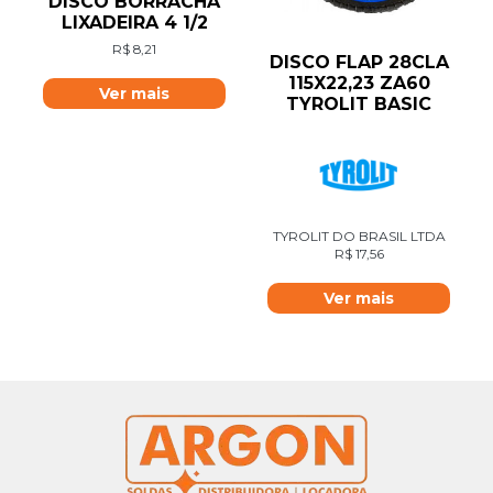
DISCO BORRACHA
LIXADEIRA 4 1/2
R$
8,21
DISCO FLAP 28CLA
115X22,23 ZA60
Ver mais
TYROLIT BASIC
TYROLIT DO BRASIL LTDA
R$
17,56
Ver mais