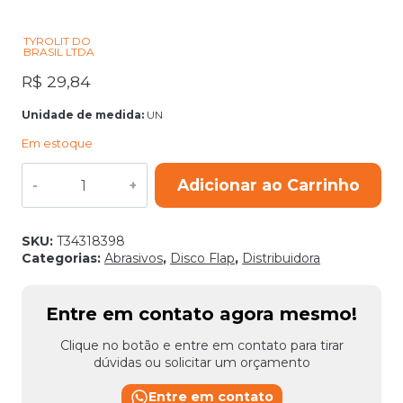
TYROLIT DO
BRASIL LTDA
R$
29,84
Unidade de medida:
UN
Em estoque
DISCO
Adicionar ao Carrinho
FLAP
27CLA
178X22,23
ZA40Q-
SKU:
T34318398
B
Categorias:
Abrasivos
,
Disco Flap
,
Distribuidora
TYROLIT
BASIC
quantidade
Entre em contato agora mesmo!
Clique no botão e entre em contato para tirar
dúvidas ou solicitar um orçamento
Entre em contato