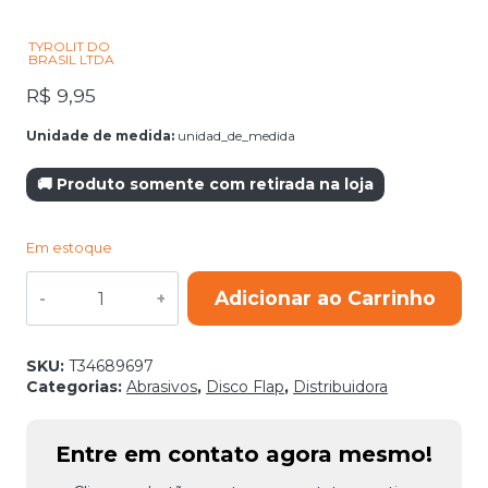
TYROLIT DO
BRASIL LTDA
R$
9,95
Unidade de medida:
unidad_de_medida
🚚 Produto somente com retirada na loja
Em estoque
DISCO
Adicionar ao Carrinho
FLAP
27ULA
115X22,23
ZA120Q-
SKU:
T34689697
B
Categorias:
Abrasivos
,
Disco Flap
,
Distribuidora
ONE
quantidade
Entre em contato agora mesmo!