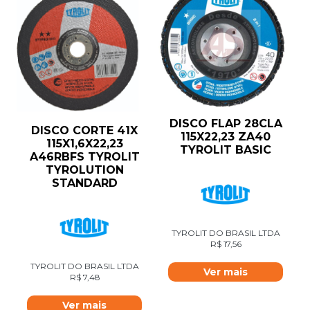
DISCO FLAP 28CLA
DISCO CORTE 41X
115X22,23 ZA40
115X1,6X22,23
TYROLIT BASIC
A46RBFS TYROLIT
TYROLUTION
STANDARD
TYROLIT DO BRASIL LTDA
R$
17,56
TYROLIT DO BRASIL LTDA
Ver mais
R$
7,48
Ver mais