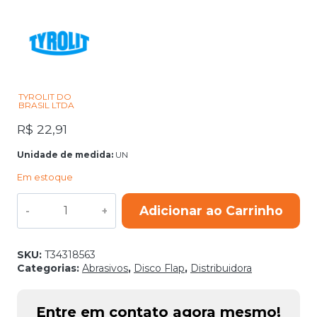
TYROLIT DO
BRASIL LTDA
R$
22,91
Unidade de medida:
UN
Em estoque
DISCO
Adicionar ao Carrinho
FLAP
28CLA
178X22,23
ZA40
SKU:
T34318563
TYROLIT
Categorias:
Abrasivos
,
Disco Flap
,
Distribuidora
BASIC
quantidade
Entre em contato agora mesmo!