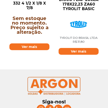
332 4 1/2 X 1/8 X
178X22,23 ZA60
7/8
TYROLIT BASIC
Sem estoque
no momento.
Preço sujeito a
alteração.
TYROLIT DO BRASIL LTDA
R$
31,80
Ver mais
Ver mais
Siga-nos!