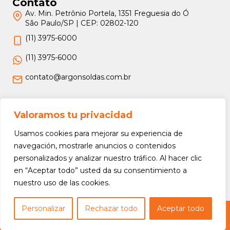
Contato
Av. Min. Petrônio Portela, 1351 Freguesia do Ó
São Paulo/SP | CEP: 02802-120
(11) 3975-6000
(11) 3975-6000
contato@argonsoldas.com.br
Jurídico
Valoramos tu privacidad
Termos e Condições
Usamos cookies para mejorar su experiencia de
Política de Privacidade
navegación, mostrarle anuncios o contenidos
personalizados y analizar nuestro tráfico. Al hacer clic
Política de Devolução e Reembolso
en “Aceptar todo” usted da su consentimiento a
nuestro uso de las cookies.
Personalizar
Rechazar todo
Aceptar todo
Copyright © 2026 Argon Soldas (Lei 9610 de 19/02/1998) - Todos os direitos
reservados.