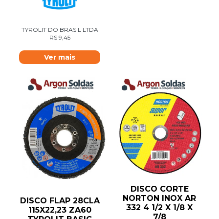
TYROLIT DO BRASIL LTDA
R$
9,45
Ver mais
DISCO CORTE
NORTON INOX AR
DISCO FLAP 28CLA
332 4 1/2 X 1/8 X
115X22,23 ZA60
7/8