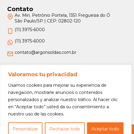
Contato
Av. Min. Petrônio Portela, 1351 Freguesia do Ó
São Paulo/SP | CEP: 02802-120
(11) 3975-6000
(11) 3975-6000
contato@argonsoldas.com.br
Jurídico
Valoramos tu privacidad
Termos e Condições
Usamos cookies para mejorar su experiencia de
Política de Privacidade
navegación, mostrarle anuncios o contenidos
personalizados y analizar nuestro tráfico. Al hacer clic
Política de Devolução e Reembolso
en “Aceptar todo” usted da su consentimiento a
nuestro uso de las cookies.
Personalizar
Rechazar todo
Aceptar todo
Copyright © 2026 Argon Soldas (Lei 9610 de 19/02/1998) - Todos os direitos