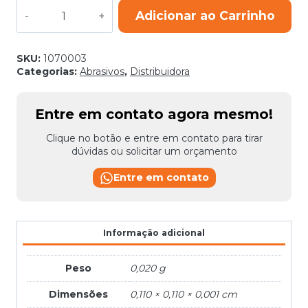
DISCO
Adicionar ao Carrinho
LIXA
4
1/2
GR16
SKU:
1070003
quantidade
Categorias:
Abrasivos
,
Distribuidora
Entre em contato agora mesmo!
Clique no botão e entre em contato para tirar
dúvidas ou solicitar um orçamento
Entre em contato
Informação adicional
Peso
0,020 g
Dimensões
0,110 × 0,110 × 0,001 cm