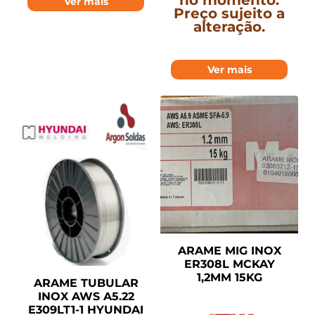
no momento.
Ver mais
Preço sujeito a
alteração.
Ver mais
ARAME MIG INOX
ER308L MCKAY
1,2MM 15KG
ARAME TUBULAR
INOX AWS A5.22
E309LT1-1 HYUNDAI