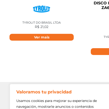
DISCO 
ZA6
TYROLIT DO BRASIL LTDA
R$
21,02
TYR
Ver mais
Valoramos tu privacidad
Contato
Av. Min. P
Usamos cookies para mejorar su experiencia de
Freguesi
navegación, mostrarle anuncios o contenidos
São Paulo