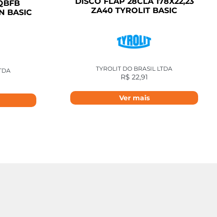
DISCO FLAP 28CLA 178X22,23
6QBFB
ZA40 TYROLIT BASIC
N BASIC
TYROLIT DO BRASIL LTDA
LTDA
R$
22,91
Ver mais