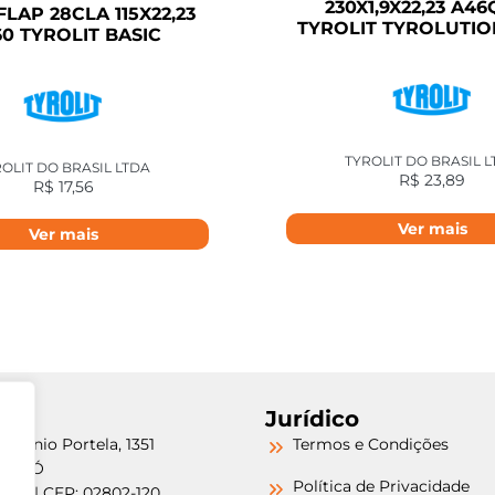
230X1,9X22,23 A4
FLAP 28CLA 115X22,23
TYROLIT TYROLUTIO
0 TYROLIT BASIC
TYROLIT DO BRASIL 
OLIT DO BRASIL LTDA
R$
23,89
R$
17,56
Ver mais
Ver mais
Jurídico
etrônio Portela, 1351
Termos e Condições
a do Ó
Política de Privacidade
/SP | CEP: 02802-120