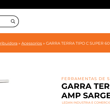
ribuidora
»
Acessorios
»
GARRA TERRA TIPO C SUPER 6
FERRAMENTAS DE 
GARRA TER
AMP SARG
LEDAN INDUSTRIA E COMERCIO