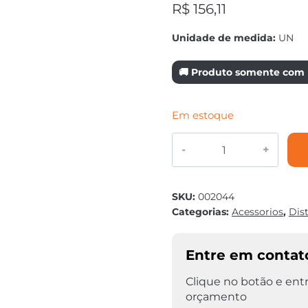
R$
156,11
Unidade de medida:
UN
🚚 Produto somente com r
Em estoque
GARRA
TERRA
TIPO
C
SKU:
002044
SUPER
Categorias:
Acessorios
,
Dis
600
AMP
SARGENTO
Entre em contat
quantidade
Clique no botão e entr
orçamento