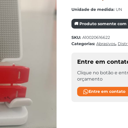
Unidade de medida:
UN
🚚 Produto somente com r
SKU:
A10020616622
Categorias:
Abrasivos
,
Distr
Entre em contat
Clique no botão e entr
orçamento
Entre em contato