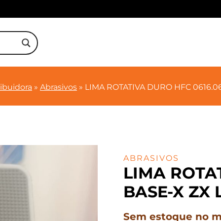
ribuidora
»
Abrasivos
»
LIMA ROTATIVA DURO HFC 0616.0
ABRASIVOS
LIMA ROTAT
BASE-X ZX 
Sem estoque no mo