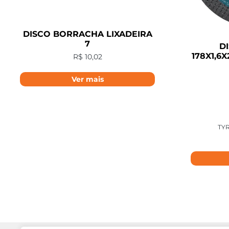
DISCO BORRACHA LIXADEIRA
7
D
178X1,6
R$
10,02
Ver mais
TYR