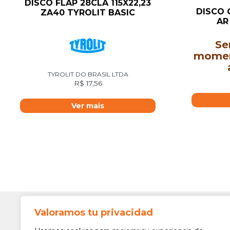
DISCO FLAP 28CLA 115X22,23
DISCO 
ZA40 TYROLIT BASIC
AR 
Se
moment
TYROLIT DO BRASIL LTDA
R$
17,56
Ver mais
Valoramos tu privacidad
Contato
Av. Min. 