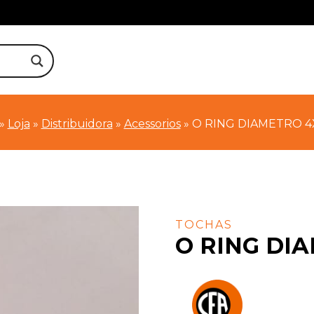
»
Loja
»
Distribuidora
»
Acessorios
»
O RING DIAMETRO 4
TOCHAS
O RING DI