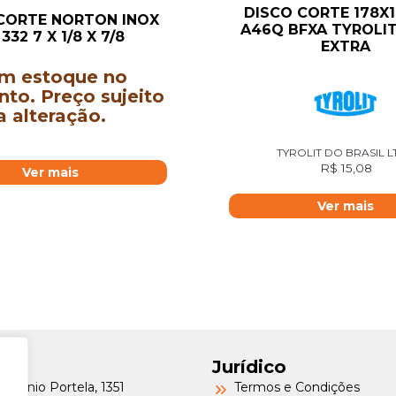
DISCO CORTE 178X1
CORTE NORTON INOX
A46Q BFXA TYROLI
332 7 X 1/8 X 7/8
EXTRA
m estoque no
o. Preço sujeito
a alteração.
TYROLIT DO BRASIL 
R$
15,08
Ver mais
Ver mais
Jurídico
Petrônio Portela, 1351
Termos e Condições