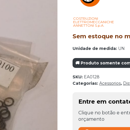
COSTRUZIONI
ELETTROMECCANICHE
ANNETTONI S.p.A.
Sem estoque no mo
Unidade de medida:
UN
🚚 Produto somente com 
SKU:
EA0128
Categorias:
Acessorios
,
Dis
Entre em conta
Clique no botão e entr
orçamento