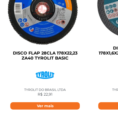
D
178X1,6
DISCO FLAP 28CLA 178X22,23
ZA40 TYROLIT BASIC
TYR
TYROLIT DO BRASIL LTDA
R$
22,91
Ver mais