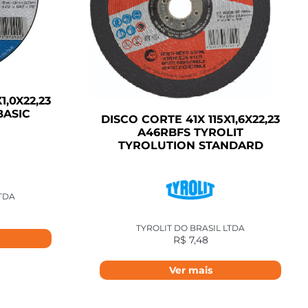
1,0X22,23
BASIC
DISCO CORTE 41X 115X1,6X22,23
A46RBFS TYROLIT
TYROLUTION STANDARD
LTDA
TYROLIT DO BRASIL LTDA
R$
7,48
Ver mais