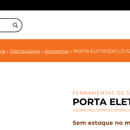
oja
»
Distribuidora
»
Acessorios
»
PORTA ELETRODO LD-1
FERRAMENTAS DE 
PORTA ELE
LEDAN INDUSTRIA E COMERCIO
Sem estoque no mo