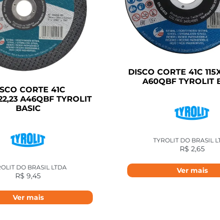
DISCO CORTE 41C 115X
A60QBF TYROLIT 
ISCO CORTE 41C
X22,23 A46QBF TYROLIT
BASIC
TYROLIT DO BRASIL 
R$
2,65
OLIT DO BRASIL LTDA
Ver mais
R$
9,45
Ver mais