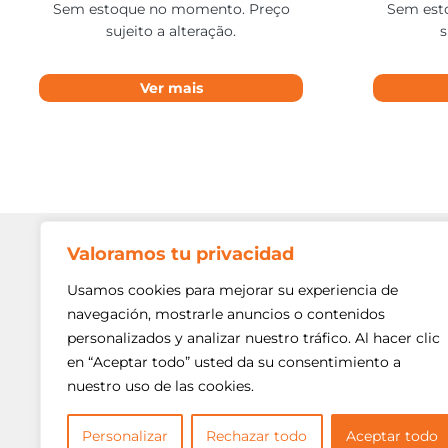
Sem estoque no momento. Preço
Sem est
sujeito a alteração.
s
Ver mais
Valoramos tu privacidad
Contato
Av. Min. P
Usamos cookies para mejorar su experiencia de
Freguesi
navegación, mostrarle anuncios o contenidos
São Paulo
personalizados y analizar nuestro tráfico. Al hacer clic
Siga-nos!
(11) 3975
en “Aceptar todo” usted da su consentimiento a
nuestro uso de las cookies.
(11) 3975
contato@
Personalizar
Rechazar todo
Aceptar todo