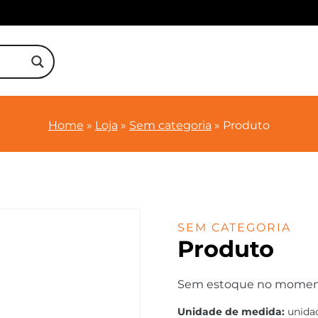
Home
»
Loja
»
Sem categoria
»
Produto
SEM CATEGORIA
Produto
Sem estoque no momento.
Unidade de medida:
unida