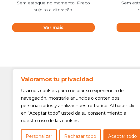
Sem estoque no momento. Preço
Sem est
sujeito a alteração.
Ver mais
Valoramos tu privacidad
Contato
Av. Min. 
Usamos cookies para mejorar su experiencia de
Freguesi
navegación, mostrarle anuncios o contenidos
São Paul
personalizados y analizar nuestro tráfico. Al hacer clic
Siga-nos!
(11) 3975
en “Aceptar todo” usted da su consentimiento a
nuestro uso de las cookies.
(11) 3975
contato@
Personalizar
Rechazar todo
Aceptar todo