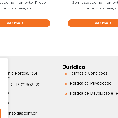
oque no momento. Preço
Sem estoque no moment
sujeito a alteração.
sujeito a alteração
Ver mais
Ver mais
Jurídico
Petrônio Portela, 1351
Termos e Condições
a do Ó
Política de Privacidade
o/SP | CEP: 02802-120
-6000
Política de Devolução e 
-6000
argonsoldas.com.br