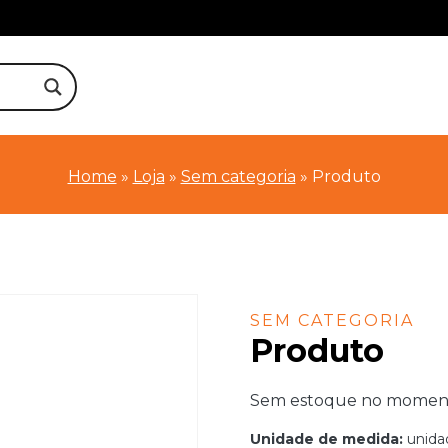
Home
»
Loja
»
Sem categoria
»
Produto
SEM CATEGORIA
Produto
Sem estoque no momento.
Unidade de medida:
unida