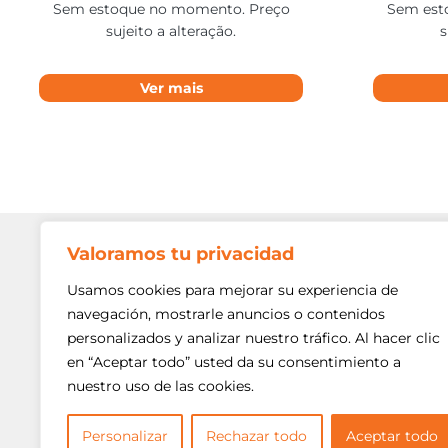
Sem estoque no momento. Preço
Sem est
sujeito a alteração.
s
Ver mais
Valoramos tu privacidad
Contato
Av. Min. P
Usamos cookies para mejorar su experiencia de
Freguesi
navegación, mostrarle anuncios o contenidos
São Paulo
personalizados y analizar nuestro tráfico. Al hacer clic
Siga-nos!
(11) 3975
en “Aceptar todo” usted da su consentimiento a
nuestro uso de las cookies.
(11) 3975
contato@
Personalizar
Rechazar todo
Aceptar todo