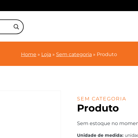
Home
»
Loja
»
Sem categoria
»
Produto
SEM CATEGORIA
Produto
Sem estoque no momento.
Unidade de medida:
unida