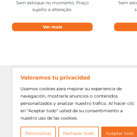
Sem estoque no momento. Preço
Sem est
sujeito a alteração.
s
Ver mais
Valoramos tu privacidad
Contato
Av. Min. P
Usamos cookies para mejorar su experiencia de
Freguesi
navegación, mostrarle anuncios o contenidos
São Paulo
personalizados y analizar nuestro tráfico. Al hacer clic
Siga-nos!
(11) 3975
en “Aceptar todo” usted da su consentimiento a
nuestro uso de las cookies.
(11) 3975
contato@
Personalizar
Rechazar todo
Aceptar todo