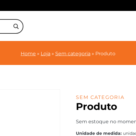
Home
»
Loja
»
Sem categoria
»
Produto
SEM CATEGORIA
Produto
Sem estoque no momento.
Unidade de medida:
unida