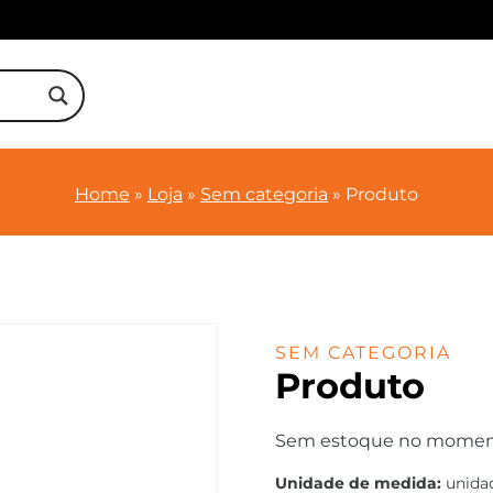
Home
»
Loja
»
Sem categoria
»
Produto
SEM CATEGORIA
Produto
Sem estoque no momento.
Unidade de medida:
unida