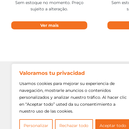
Sem estoque no momento. Preço
Sem est
sujeito a alteração.
s
Ver mais
Valoramos tu privacidad
Contato
Av. Min. P
Usamos cookies para mejorar su experiencia de
Freguesi
navegación, mostrarle anuncios o contenidos
São Paulo
personalizados y analizar nuestro tráfico. Al hacer clic
Siga-nos!
(11) 3975
en “Aceptar todo” usted da su consentimiento a
nuestro uso de las cookies.
(11) 3975
contato@
Personalizar
Rechazar todo
Aceptar todo