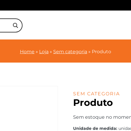
Home
»
Loja
»
Sem categoria
»
Produto
SEM CATEGORIA
Produto
Sem estoque no momento.
Unidade de medida:
unida