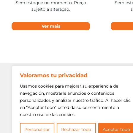
Sem estoque no momento. Preço
Sem est
sujeito a alteração.
s
Ver mais
Valoramos tu privacidad
Contato
Av. Min. P
Usamos cookies para mejorar su experiencia de
Freguesi
navegación, mostrarle anuncios o contenidos
São Paulo
personalizados y analizar nuestro tráfico. Al hacer clic
Siga-nos!
(11) 3975
en “Aceptar todo” usted da su consentimiento a
nuestro uso de las cookies.
(11) 3975
contato@
Personalizar
Rechazar todo
Aceptar todo