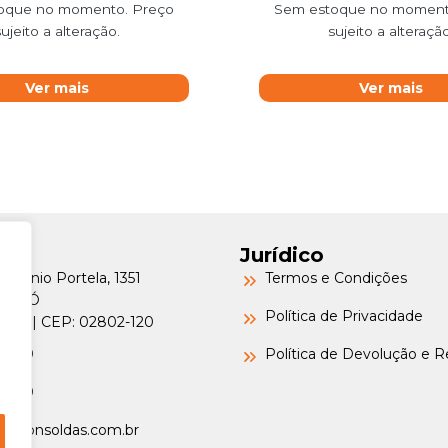
oque no momento. Preço
Sem estoque no moment
sujeito a alteração.
sujeito a alteração
Ver mais
Ver mais
Jurídico
Petrônio Portela, 1351
Termos e Condições
a do Ó
Política de Privacidade
o/SP | CEP: 02802-120
-6000
Política de Devolução e 
-6000
argonsoldas.com.br