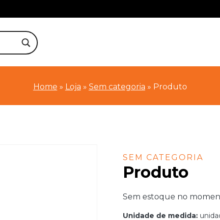
Home
»
Loja
»
Sem categoria
»
Produto
SEM CATEGORIA
Produto
Sem estoque no momento.
Unidade de medida:
unida