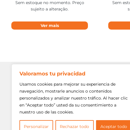
Sem estoque no momento. Preço
Sem est
sujeito a alteração.
s
Ver mais
Valoramos tu privacidad
Contato
Av. Min. P
Usamos cookies para mejorar su experiencia de
Freguesi
navegación, mostrarle anuncios o contenidos
São Paulo
personalizados y analizar nuestro tráfico. Al hacer clic
Siga-nos!
(11) 3975
en “Aceptar todo” usted da su consentimiento a
nuestro uso de las cookies.
(11) 3975
contato@
Personalizar
Rechazar todo
Aceptar todo