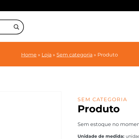
Home
»
Loja
»
Sem categoria
»
Produto
SEM CATEGORIA
Produto
Sem estoque no momento.
Unidade de medida:
unida