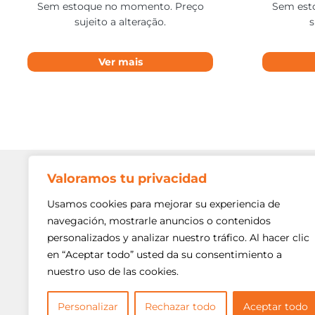
Sem estoque no momento. Preço
Sem est
sujeito a alteração.
s
Ver mais
Valoramos tu privacidad
Contato
Av. Min. P
Usamos cookies para mejorar su experiencia de
Freguesi
navegación, mostrarle anuncios o contenidos
São Paulo
personalizados y analizar nuestro tráfico. Al hacer clic
Siga-nos!
(11) 3975
en “Aceptar todo” usted da su consentimiento a
nuestro uso de las cookies.
(11) 3975
contato@
Personalizar
Rechazar todo
Aceptar todo