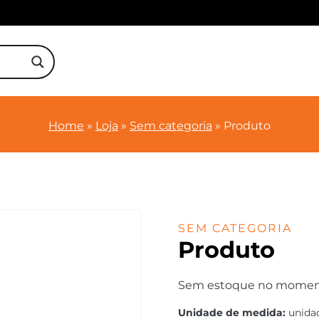
Home
»
Loja
»
Sem categoria
»
Produto
SEM CATEGORIA
Produto
Sem estoque no momento.
Unidade de medida:
unida