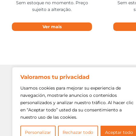
Sem estoque no momento. Preço
Sem est
sujeito a alteração.
s
Ver mais
Valoramos tu privacidad
Contato
Av. Min. P
Usamos cookies para mejorar su experiencia de
Freguesi
navegación, mostrarle anuncios o contenidos
São Paulo
personalizados y analizar nuestro tráfico. Al hacer clic
Siga-nos!
(11) 3975
en “Aceptar todo” usted da su consentimiento a
nuestro uso de las cookies.
(11) 3975
contato@
Personalizar
Rechazar todo
Aceptar todo