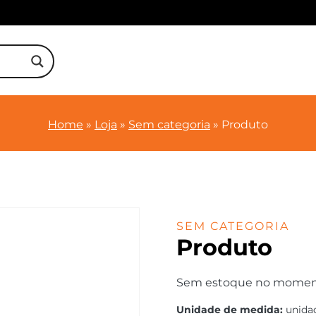
Home
»
Loja
»
Sem categoria
»
Produto
SEM CATEGORIA
Produto
Sem estoque no momento.
Unidade de medida:
unida