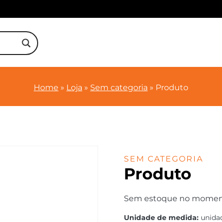
Home
»
Loja
»
Sem categoria
»
Produto
SEM CATEGORIA
Produto
Sem estoque no momento.
Unidade de medida:
unida