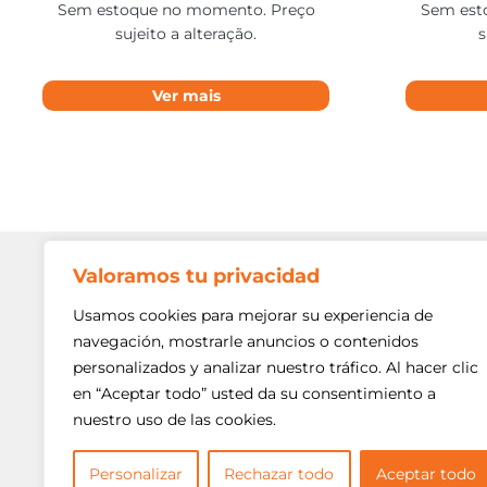
Sem estoque no momento. Preço
Sem est
sujeito a alteração.
s
Ver mais
Valoramos tu privacidad
Contato
Av. Min. P
Usamos cookies para mejorar su experiencia de
Freguesi
navegación, mostrarle anuncios o contenidos
São Paulo
personalizados y analizar nuestro tráfico. Al hacer clic
Siga-nos!
(11) 3975
en “Aceptar todo” usted da su consentimiento a
nuestro uso de las cookies.
(11) 3975
contato@
Personalizar
Rechazar todo
Aceptar todo