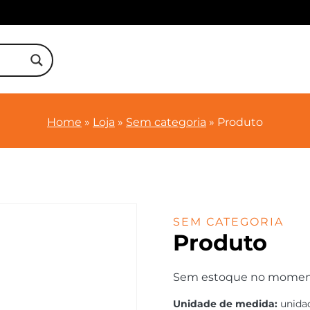
Home
»
Loja
»
Sem categoria
»
Produto
SEM CATEGORIA
Produto
Sem estoque no momento.
Unidade de medida:
unida