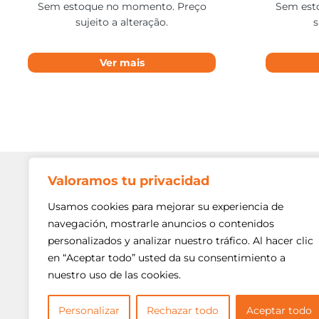
Sem estoque no momento. Preço
Sem est
sujeito a alteração.
s
Ver mais
Valoramos tu privacidad
Contato
Av. Min. P
Usamos cookies para mejorar su experiencia de
Freguesi
navegación, mostrarle anuncios o contenidos
São Paulo
personalizados y analizar nuestro tráfico. Al hacer clic
Siga-nos!
(11) 3975
en “Aceptar todo” usted da su consentimiento a
nuestro uso de las cookies.
(11) 3975
contato@
Personalizar
Rechazar todo
Aceptar todo