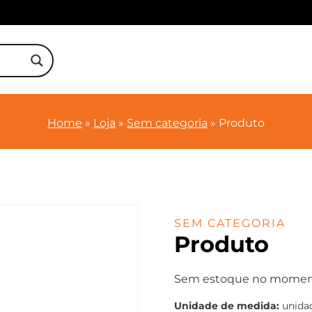
Home
»
Loja
»
Sem categoria
»
Produto
SEM CATEGORIA
Produto
Sem estoque no momento.
Unidade de medida:
unida