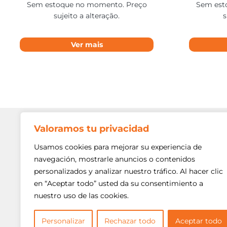
Sem estoque no momento. Preço
Sem est
sujeito a alteração.
s
Ver mais
Valoramos tu privacidad
Contato
Av. Min. P
Usamos cookies para mejorar su experiencia de
Freguesi
navegación, mostrarle anuncios o contenidos
São Paulo
personalizados y analizar nuestro tráfico. Al hacer clic
Siga-nos!
(11) 3975
en “Aceptar todo” usted da su consentimiento a
nuestro uso de las cookies.
(11) 3975
contato@
Personalizar
Rechazar todo
Aceptar todo