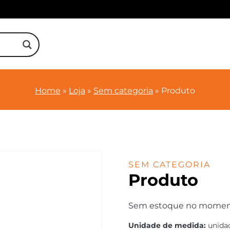
Home
»
Loja
»
Sem categoria
»
Produto
SEM CATEGORIA
Produto
Sem estoque no momento.
Unidade de medida:
unida