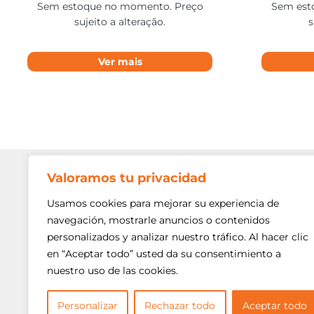
Sem estoque no momento. Preço
Sem est
sujeito a alteração.
s
Ver mais
Valoramos tu privacidad
Contato
Av. Min. P
Usamos cookies para mejorar su experiencia de
Freguesi
navegación, mostrarle anuncios o contenidos
São Paulo
personalizados y analizar nuestro tráfico. Al hacer clic
Siga-nos!
(11) 3975
en “Aceptar todo” usted da su consentimiento a
nuestro uso de las cookies.
(11) 3975
contato@
Personalizar
Rechazar todo
Aceptar todo