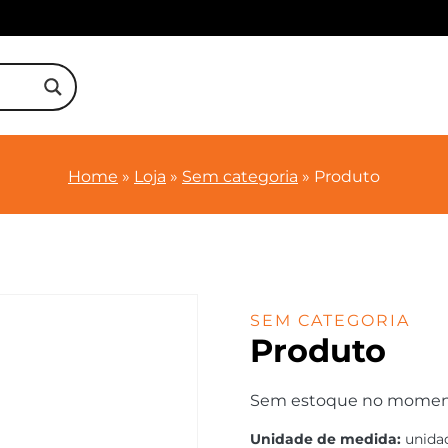
Home
»
Loja
»
Sem categoria
»
Produto
SEM CATEGORIA
Produto
Sem estoque no momento.
Unidade de medida:
unida