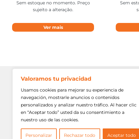
Sem estoque no momento. Preço
Sem est
sujeito a alteração.
s
Ver mais
Valoramos tu privacidad
Contato
Av. Min. P
Usamos cookies para mejorar su experiencia de
Freguesi
navegación, mostrarle anuncios o contenidos
São Paulo
personalizados y analizar nuestro tráfico. Al hacer clic
Siga-nos!
(11) 3975
en “Aceptar todo” usted da su consentimiento a
nuestro uso de las cookies.
(11) 3975
contato@
Personalizar
Rechazar todo
Aceptar todo