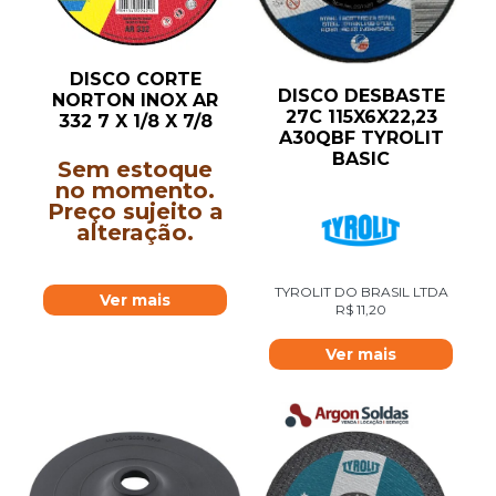
DISCO CORTE
DISCO DESBASTE
NORTON INOX AR
27C 115X6X22,23
332 7 X 1/8 X 7/8
A30QBF TYROLIT
BASIC
Sem estoque
no momento.
Preço sujeito a
alteração.
TYROLIT DO BRASIL LTDA
Ver mais
R$
11,20
Ver mais