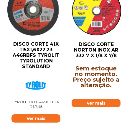
DISCO CORTE 41X
DISCO CORTE
115X1,6X22,23
NORTON INOX AR
A46RBFS TYROLIT
332 7 X 1/8 X 7/8
TYROLUTION
STANDARD
Sem estoque
no momento.
Preço sujeito a
alteração.
TYROLIT DO BRASIL LTDA
Ver mais
R$
7,48
Ver mais