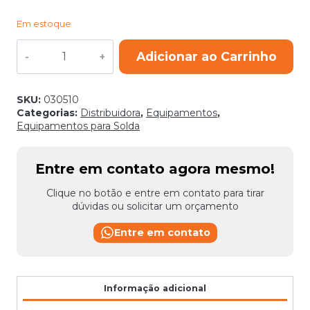
Em estoque
ALIMENTADOR
Adicionar ao Carrinho
TR1
2
ROLDANAS
0,8
SKU:
030510
1,0MM
Categorias:
Distribuidora
,
Equipamentos
,
quantidade
Equipamentos para Solda
Entre em contato agora mesmo!
Clique no botão e entre em contato para tirar
dúvidas ou solicitar um orçamento
Entre em contato
Informação adicional