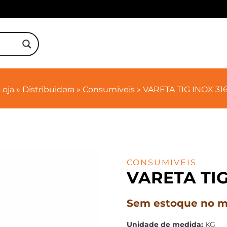
Loja
»
Distribuidora
»
Consumiveis
»
VARETA TIG INOX 31
CONSUMIVEIS
VARETA TIG
Sem estoque no mo
Unidade de medida:
KG