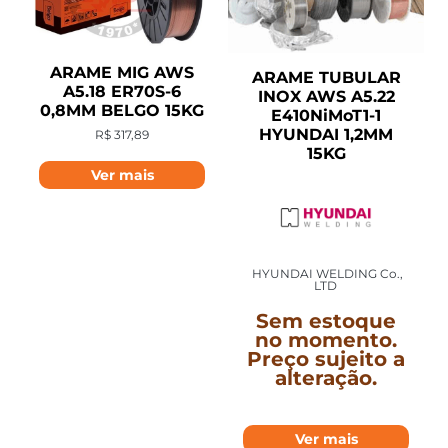
ARAME MIG AWS
ARAME TUBULAR
A5.18 ER70S-6
INOX AWS A5.22
0,8MM BELGO 15KG
E410NiMoT1-1
HYUNDAI 1,2MM
R$
317,89
15KG
Ver mais
HYUNDAI WELDING Co.,
LTD
Sem estoque
no momento.
Preço sujeito a
alteração.
Ver mais