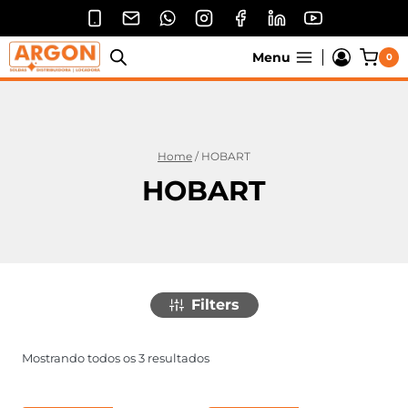
Pular
para
o
Menu
0
Conteúdo
Home
/
HOBART
HOBART
Filters
Mostrando todos os 3 resultados